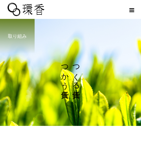
取り組み
つ
つ
か
く
う
る