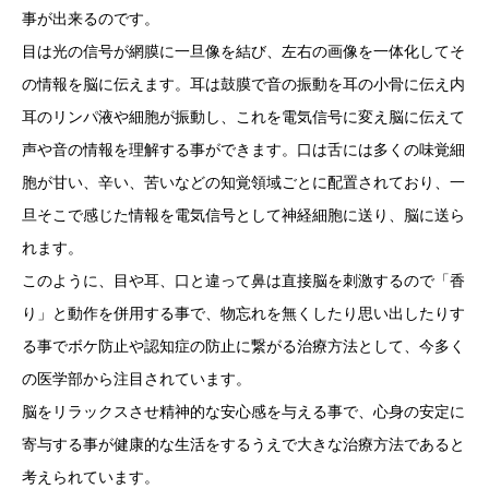
事が出来るのです。
目は光の信号が網膜に一旦像を結び、左右の画像を一体化してそ
の情報を脳に伝えます。耳は鼓膜で音の振動を耳の小骨に伝え内
耳のリンパ液や細胞が振動し、これを電気信号に変え脳に伝えて
声や音の情報を理解する事ができます。口は舌には多くの味覚細
胞が甘い、辛い、苦いなどの知覚領域ごとに配置されており、一
旦そこで感じた情報を電気信号として神経細胞に送り、脳に送ら
れます。
このように、目や耳、口と違って鼻は直接脳を刺激するので「香
り」と動作を併用する事で、物忘れを無くしたり思い出したりす
る事でボケ防止や認知症の防止に繋がる治療方法として、今多く
の医学部から注目されています。
脳をリラックスさせ精神的な安心感を与える事で、心身の安定に
寄与する事が健康的な生活をするうえで大きな治療方法であると
考えられています。