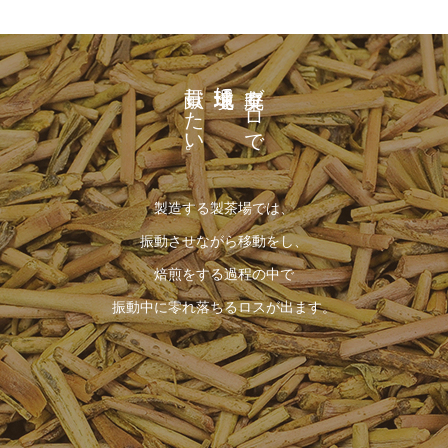
貢献したい。
地球環境に
廃棄ゼロで
製造する製茶場では、
振動させながら移動をし、
焙煎をする過程の中で
振動中に零れ落ちるロスが出ます。